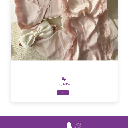
لينا
9.500 ر.ع
لينا
مشاهدة
سريعة