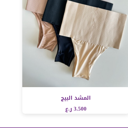
المشد البيج
3.500 ر.ع
شاهدة