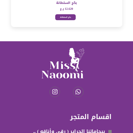
بكج السلطانة
12.620 ر.ع
بكج السلطانة
مشاهدة
سريعة
اقسام المتجر
بيجاماتنا الحراير ( رقي وأناقه ) ..