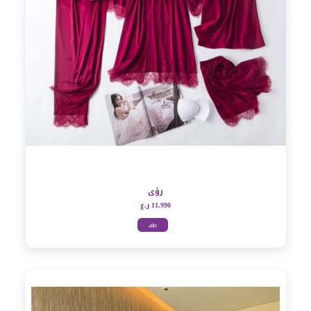
رؤى
11.990 ر.ع
رؤى
مشاهدة
سريعة