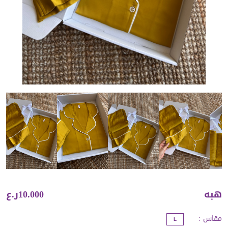
هبه
10.000ر.ع
مقاس
:
L