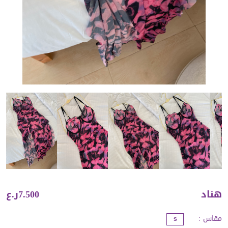
هناد
7.500ر.ع
مقاس
:
S